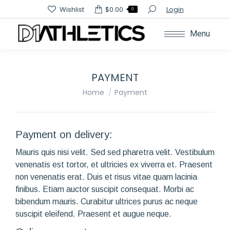
Search:
Wishlist
$
0.00
Login
0
Menu
PAYMENT
You are here:
Home
Payment
Payment on delivery:
Mauris quis nisi velit. Sed sed pharetra velit. Vestibulum
venenatis est tortor, et ultricies ex viverra et. Praesent
non venenatis erat. Duis et risus vitae quam lacinia
finibus. Etiam auctor suscipit consequat. Morbi ac
bibendum mauris. Curabitur ultrices purus ac neque
suscipit eleifend. Praesent et augue neque.